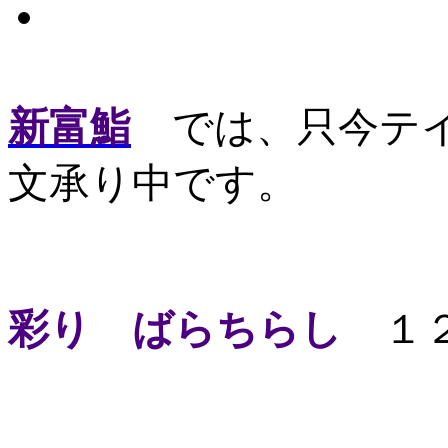
新富鮨
では、只今テイ
文承り中です。
彩り ばらちらし
１２