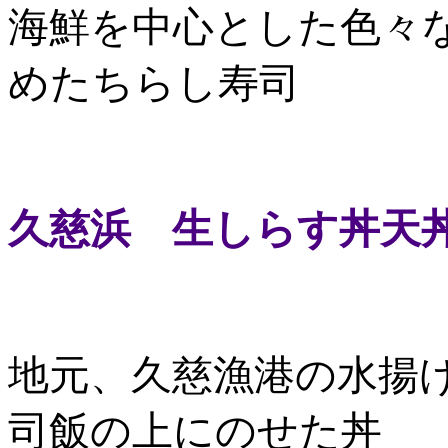
海鮮を中心とした色々
めたちらし寿司
久慈浜 生しらす丼天
地元、久慈漁港の水揚げ
司飯の上にのせた丼